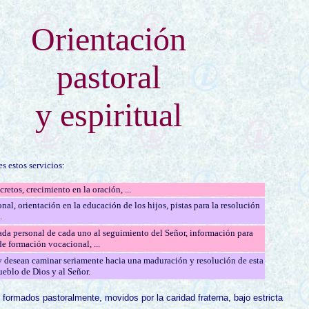
Orientación
pastoral
y espiritual
s estos servicios:
retos, crecimiento en la oración, ...
nal, orientación en la educación de los hijos, pistas para la resolución
.
da personal de cada uno al seguimiento del Señor, información para
de formación vocacional, ...
 desean caminar seriamente hacia una maduración y resolución de esta
Pueblo de Dios y al Señor.
formados pastoralmente, movidos por la caridad fraterna, bajo estricta