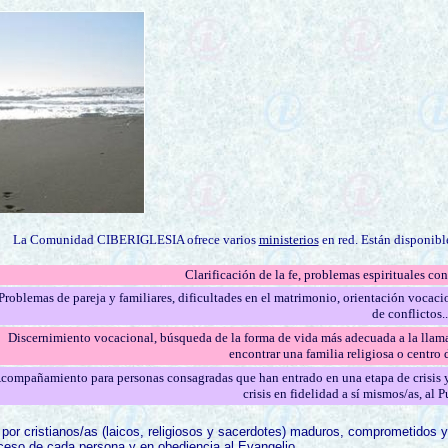
La Comunidad CIBERIGLESIA ofrece varios
ministerios
en red. Están disponible
Clarificación de la fe, problemas espirituales conc
Problemas de pareja y familiares, dificultades en el matrimonio, orientación vocacio
de conflictos..
Discernimiento vocacional, búsqueda de la forma de vida más adecuada a la llama
encontrar una familia religiosa o centro 
compañamiento para personas consagradas que han entrado en una etapa de crisis y
crisis en fidelidad a sí mismos/as, al 
por cristianos/as (laicos, religiosos y sacerdotes) maduros, comprometidos y 
oceso de cada persona y en obediencia al Evangelio.