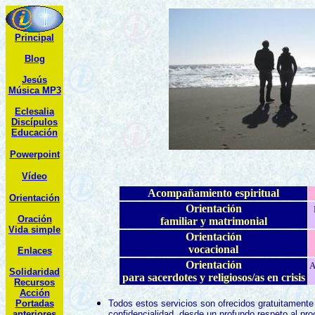
Principal
Blog
Jesús
Música MP3
Eclesalia
Discípulos
Educación
Powerpoint
Vídeo
Acompañamiento espiritual
Orientación
Orientación
Oración
familiar y matrimonial
Vida simple
Orientación
vocacional
Enlaces
Orientación
A
Solidaridad
para sacerdotes y religiosos/as en crisis
R
ecursos
Acción
Portadas
Todos estos servicios son
ofrecidos
gratuitamente 
anteriores
confidencialidad, desde un profundo respeto al pr